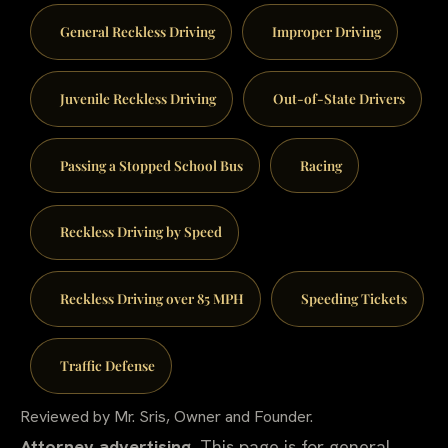
General Reckless Driving
Improper Driving
Juvenile Reckless Driving
Out-of-State Drivers
Passing a Stopped School Bus
Racing
Reckless Driving by Speed
Reckless Driving over 85 MPH
Speeding Tickets
Traffic Defense
Reviewed by Mr. Sris, Owner and Founder.
Attorney advertising.
This page is for general