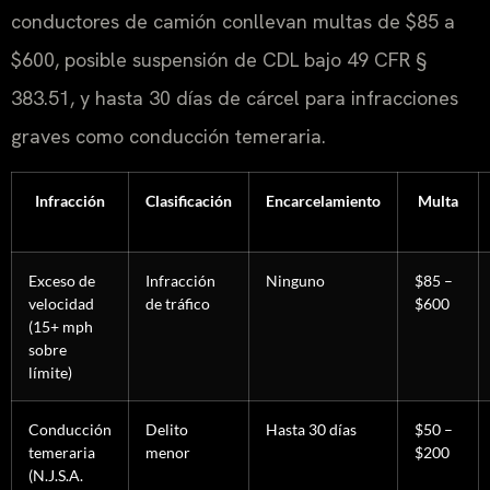
conductores de camión conllevan multas de $85 a
$600, posible suspensión de CDL bajo 49 CFR §
383.51, y hasta 30 días de cárcel para infracciones
graves como conducción temeraria.
Infracción
Clasificación
Encarcelamiento
Multa
Exceso de
Infracción
Ninguno
$85 –
velocidad
de tráfico
$600
(15+ mph
sobre
límite)
Conducción
Delito
Hasta 30 días
$50 –
temeraria
menor
$200
(N.J.S.A.