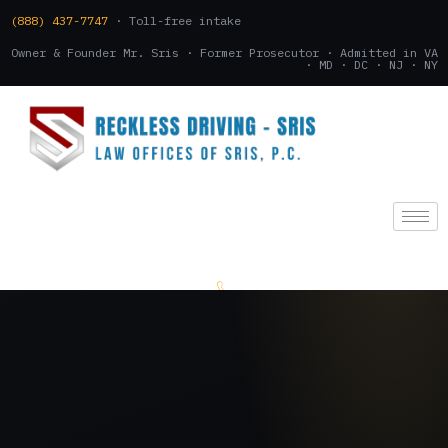
(888) 437-7747
· Toll-free intake
Owner & Founder Mr. Sris · Former Prosecutor · Admitted in VA
· MD · DC · NJ · NY
(888) 437-7747
.
CONSULTATION