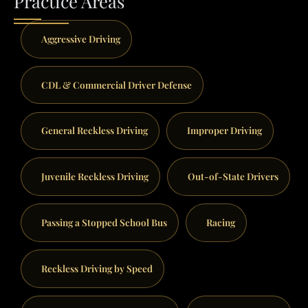
Practice Areas
Aggressive Driving
CDL & Commercial Driver Defense
General Reckless Driving
Improper Driving
Juvenile Reckless Driving
Out-of-State Drivers
Passing a Stopped School Bus
Racing
Reckless Driving by Speed