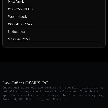
New York
838-292-0003
Woodstock
888-437-7747
Colombia
57 63419197
Law Offices Of SRIS, P.C.
Individual attorneys are admitted in specific jurisdictions;
not all attorneys are licensed in all states. Through its
specific state-licensed attorneys, the firm covers Virginia,
Maryland, DC, New Jersey, and New York.