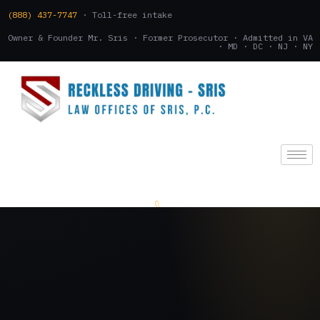
(888) 437-7747
· Toll-free intake
Owner & Founder Mr. Sris · Former Prosecutor · Admitted in VA
· MD · DC · NJ · NY
(888) 437-7747
.
CONSULTATION