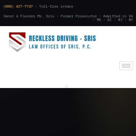
(888) 437-7747
· Toll-free intake
Owner & Founder Mr. Sris · Former Prosecutor · Admitted in VA
· MD · DC · NJ · NY
(888) 437-7747
.
CONSULTATION