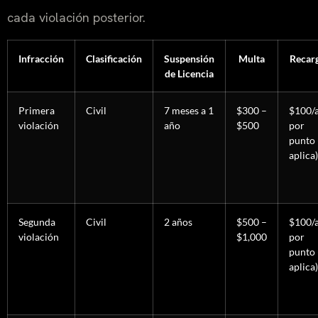
cada violación posterior.
Infracción
Clasificación
Suspensión
Multa
Recar
de Licencia
Primera
Civil
7 meses a 1
$300 –
$100/
violación
año
$500
por
punto 
aplica)
Segunda
Civil
2 años
$500 –
$100/
violación
$1,000
por
punto 
aplica)