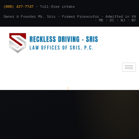
(888) 437-7747
· Toll-free intake
Owner & Founder Mr. Sris · Former Prosecutor · Admitted in VA
· MD · DC · NJ · NY
(888) 437-7747
.
CONSULTATION