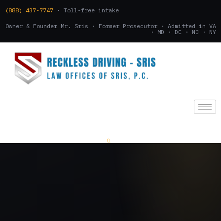
(888) 437-7747
· Toll-free intake
Owner & Founder Mr. Sris · Former Prosecutor · Admitted in VA
· MD · DC · NJ · NY
(888) 437-7747
.
CONSULTATION