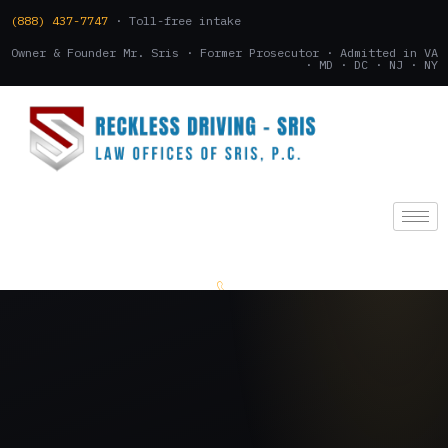
(888) 437-7747
· Toll-free intake
Owner & Founder Mr. Sris · Former Prosecutor · Admitted in VA
· MD · DC · NJ · NY
(888) 437-7747
.
CONSULTATION