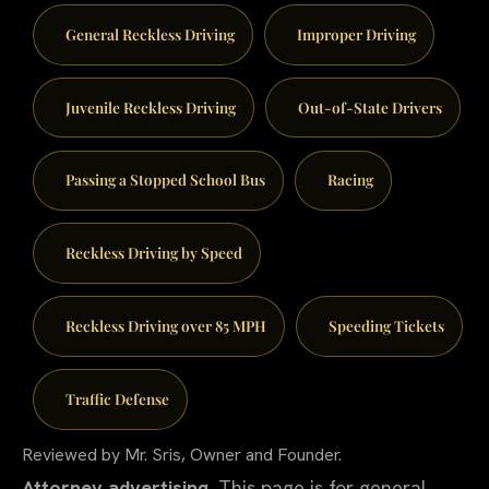
General Reckless Driving
Improper Driving
Juvenile Reckless Driving
Out-of-State Drivers
Passing a Stopped School Bus
Racing
Reckless Driving by Speed
Reckless Driving over 85 MPH
Speeding Tickets
Traffic Defense
Reviewed by Mr. Sris, Owner and Founder.
Attorney advertising.
This page is for general