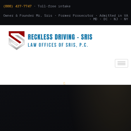
(888) 437-7747
· Toll-free intake
Owner & Founder Mr. Sris · Former Prosecutor · Admitted in VA
· MD · DC · NJ · NY
(888) 437-7747
.
CONSULTATION