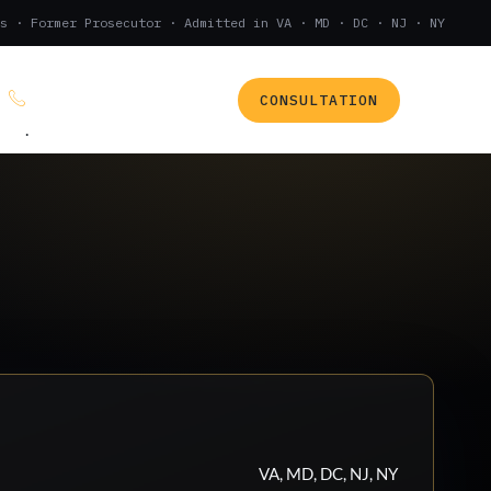
s · Former Prosecutor · Admitted in VA · MD · DC · NJ · NY
CONSULTATION
(888) 437-7747
.
VA, MD, DC, NJ, NY