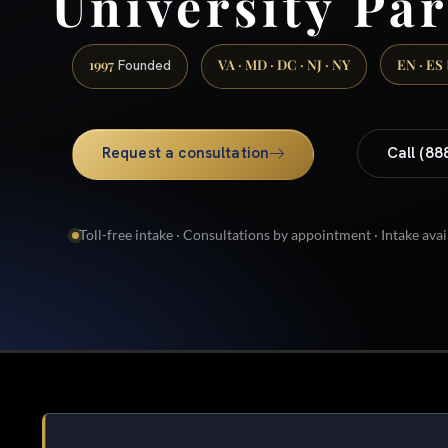
University Pa
1997
VA · MD · DC · NJ · NY
EN · ES
Founded
Request a consultation
Call (88
Toll-free intake · Consultations by appointment · Intake avai