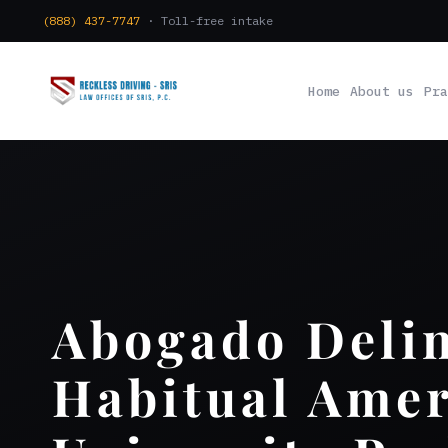
(888) 437-7747
· Toll-free intake
Home
About us
Pra
Abogado Deli
Habitual Ame