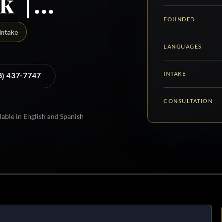
rk |…
FOUNDED
Intake
LANGUAGES
INTAKE
8) 437-7747
CONSULTATION
lable in English and Spanish