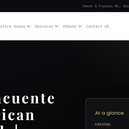
Owner & Founder Mr. Sri
ctice Areas
Services
Others
Contact US
ncuente
rican
At a glance
SERVING