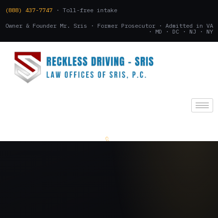
(888) 437-7747
· Toll-free intake
Owner & Founder Mr. Sris · Former Prosecutor · Admitted in VA
· MD · DC · NJ · NY
(888) 437-7747
.
CONSULTATION