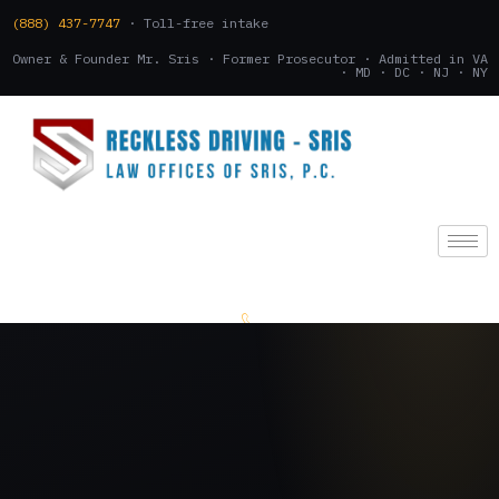
(888) 437-7747
· Toll-free intake
Owner & Founder Mr. Sris · Former Prosecutor · Admitted in VA
· MD · DC · NJ · NY
(888) 437-7747
.
CONSULTATION