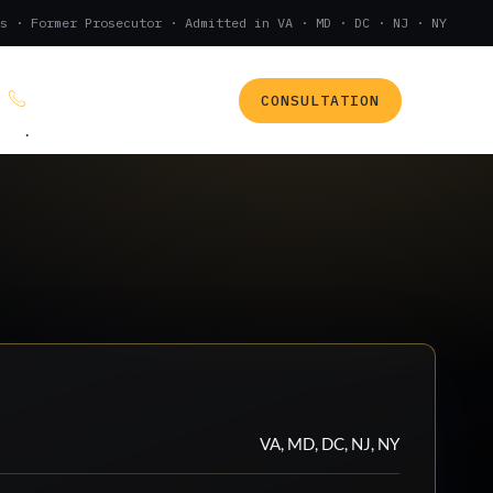
s · Former Prosecutor · Admitted in VA · MD · DC · NJ · NY
CONSULTATION
(888) 437-7747
.
VA, MD, DC, NJ, NY