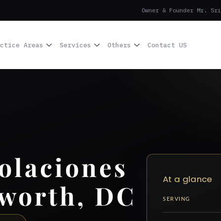
Owner & Founder Mr. Sri
ctice Areas
Services
Others
Contact US
olaciones
At a glance
tworth, DC
SERVING