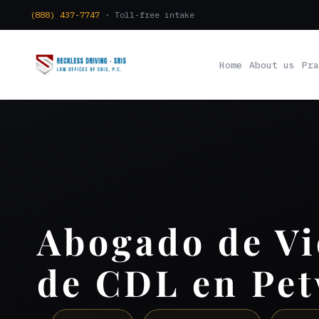
(888) 437-7747
· Toll-free intake
Home
About us
Pra
Abogado de Vi
de CDL en Pe