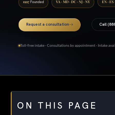
1997
VA · MD · DC · NJ · NY
EN · ES
Founded
Request a consultation
Call (88
Toll-free intake · Consultations by appointment · Intake avai
ON THIS PAGE