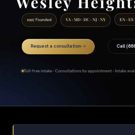
Wesley Height
1997
VA · MD · DC · NJ · NY
EN · ES
Founded
Request a consultation
Call (88
Toll-free intake · Consultations by appointment · Intake avai