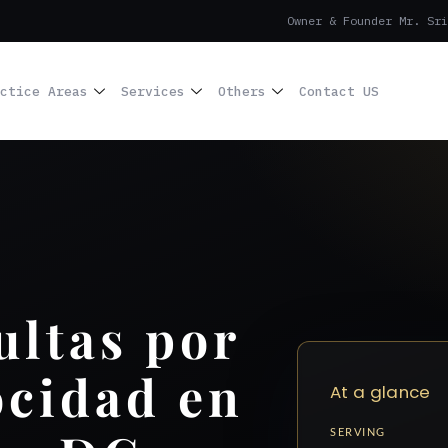
Owner & Founder Mr. Sri
ctice Areas
Services
Others
Contact US
ltas por
ocidad en
At a glance
SERVING