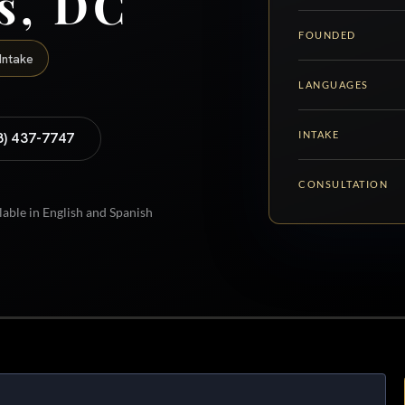
s, DC
FOUNDED
Intake
LANGUAGES
INTAKE
8) 437-7747
CONSULTATION
lable in English and Spanish