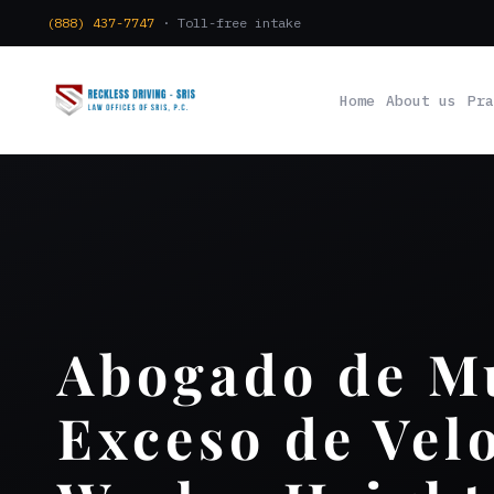
(888) 437-7747
· Toll-free intake
Home
About us
Pra
Abogado de Mu
Exceso de Vel