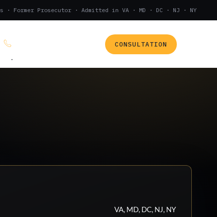
s · Former Prosecutor · Admitted in VA · MD · DC · NJ · NY
CONSULTATION
(888) 437-7747
.
VA, MD, DC, NJ, NY