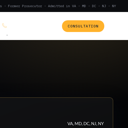
s · Former Prosecutor · Admitted in VA · MD · DC · NJ · NY
CONSULTATION
(888) 437-7747
.
VA, MD, DC, NJ, NY