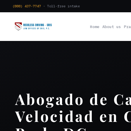
(888) 437-7747
· Toll-free intake
Home
About us
Pra
Abogado de Ca
Velocidad en 