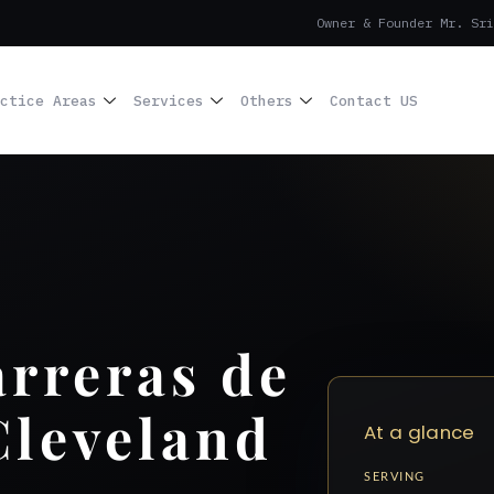
Owner & Founder Mr. Sri
ctice Areas
Services
Others
Contact US
rreras de
Cleveland
At a glance
SERVING