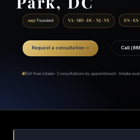
Park, DC
1997
VA · MD · DC · NJ · NY
EN · ES
Founded
Request a consultation
Call (88
Toll-free intake · Consultations by appointment · Intake avai