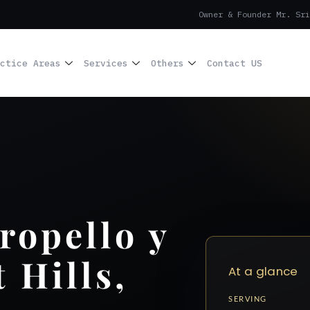
Owner & Founder Mr. Sri
ctice Areas
Services
Others
Contact US
ropello y
 Hills,
At a glance
SERVING