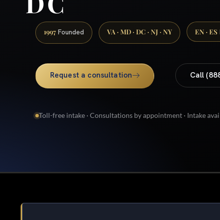
DC
1997
VA · MD · DC · NJ · NY
EN · ES
Founded
Request a consultation
Call (88
Toll-free intake · Consultations by appointment · Intake avai