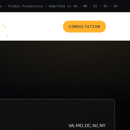
s · Former Prosecutor · Admitted in VA · MD · DC · NJ · NY
CONSULTATION
(888) 437-7747
.
VA, MD, DC, NJ, NY