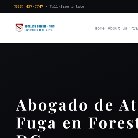
(888) 437-7747
· Toll-free intake
Home
About us
Pra
Abogado de At
Fuga en Forest