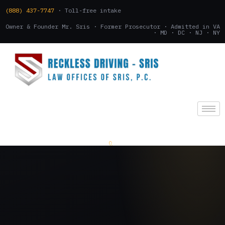
(888) 437-7747
· Toll-free intake
Owner & Founder Mr. Sris · Former Prosecutor · Admitted in VA
· MD · DC · NJ · NY
(888) 437-7747
.
CONSULTATION