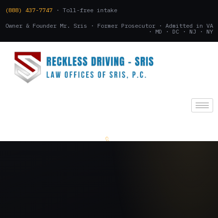
(888) 437-7747
· Toll-free intake
Owner & Founder Mr. Sris · Former Prosecutor · Admitted in VA
· MD · DC · NJ · NY
(888) 437-7747
.
CONSULTATION